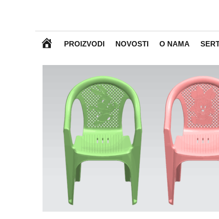
P
PROIZVODI
NOVOSTI
O NAMA
SERT
O
Č
E
T
N
A