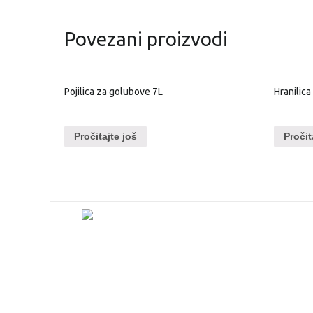
Povezani proizvodi
Pojilica za golubove 7L
Hranilica
Pročitajte još
Pročit