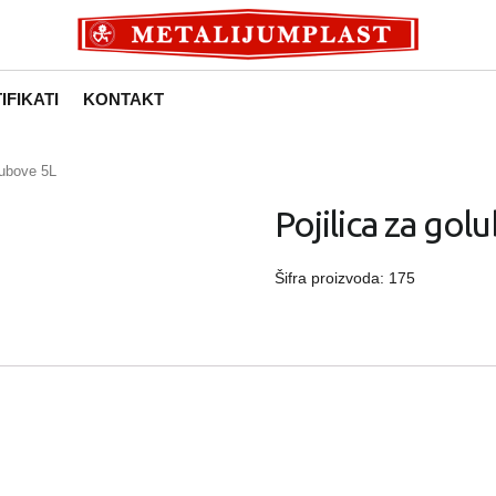
IFIKATI
KONTAKT
lubove 5L
Pojilica za gol
Šifra proizvoda:
175