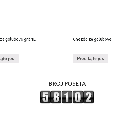
 za golubove grit 1L
Gnezdo za golubove
ajte još
Pročitajte još
BROJ POSETA