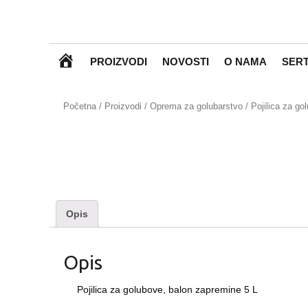
P
PROIZVODI
NOVOSTI
O NAMA
SERT
O
Početna
/
Proizvodi
/
Oprema za golubarstvo
/ Pojilica za go
Č
E
T
N
A
Opis
Opis
Pojilica za golubove, balon zapremine 5 L