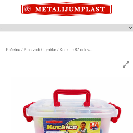
Početna
/
Proizvodi
/
Igračke
/ Kockice 87 delova