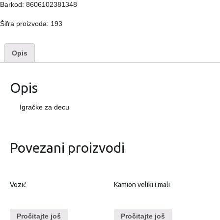
Barkod: 8606102381348
Šifra proizvoda:
193
Opis
Opis
Igračke za decu
Povezani proizvodi
Vozić
Kamion veliki i mali
Pročitajte još
Pročitajte još