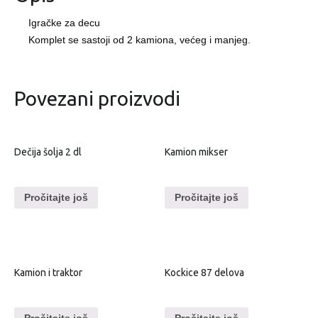
Igračke za decu
Komplet se sastoji od 2 kamiona, većeg i manjeg.
Povezani proizvodi
Dečija šolja 2 dl
Kamion mikser
Pročitajte još
Pročitajte još
Kamion i traktor
Kockice 87 delova